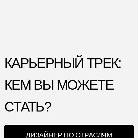
ЧЕМ ЗАНИМАЕТСЯ
Создает логотипы, фирменные
стили, иллюстрации и афиши,
собирайте брендбуки
Разрабатывает рекламные
материалы: баннеры,
листовки, брошюры