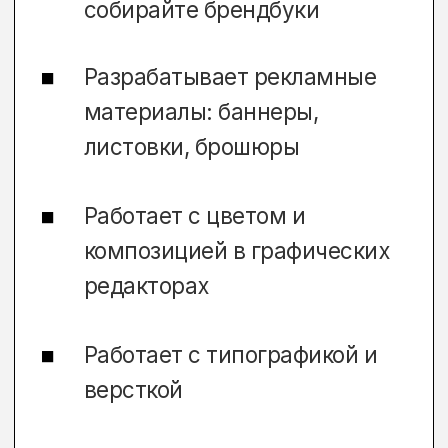
ОБУЧЕНИЯ
Мы не даем одну теорию — у нас
много практики: уроки живописи,
создание макетов и коллажей,
освоение программ и обсуждение
проектов с преподавателями в
реальном времени. Лекции,
практические занятия, зачеты
и экзамены проходят очно
ВСТУПИТЕЛЬНЫЕ
ИСПЫТАНИЯ
Абитуриента ждет тестирование,
а также необходимо проявить навыки
рисования в сфере промышленного
дизайна