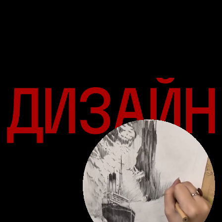
07
Участие в волонтерских
проектах и общественной
деятельности
08
Участие в проектах
колледжа или компаний-
партнеров