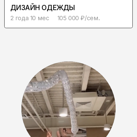
ОСТАВЬТЕ
ЗАЯВКУ
И узнайте подробную
информацию о профессии,
студенческой жизни и
трудоустройстве
+7