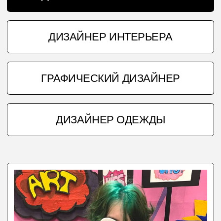
Работает с цветом и
композицией в графических
редакторах
Работает с типографикой и
версткой